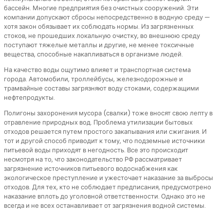
бассейн. Многие предприятия без очистных сооружений. Эти
компании допускают сбросы непосредственно в водную среду —
хотя закон обязывает их соблюдать нормы. Из загрязненных
стоков, не прошедших локальную очистку, во внешнюю среду
поступают тяжелые металлы и другие, не менее токсичные
вещества, способные накапливаться в организме людей.
На качество воды ощутимо влияет и транспортная система
города. Автомобили, троллейбусы, железнодорожные и
трамвайные составы загрязняют воду стоками, содержащими
нефтепродукты.
Полигоны захоронения мусора (свалки) тоже вносят свою лепту в
отравление природных вод. Проблема утилизации бытовых
отходов решается путем простого закапывания или сжигания. И
тот и другой способ приводит к тому, что подземные источники
питьевой воды приходят в негодность. Все это происходит
несмотря на то, что законодательство РФ рассматривает
загрязнение источников питьевого водоснабжения как
экологическое преступление и ужесточает наказание за выбросы
отходов. Для тех, кто не соблюдает предписания, предусмотрено
наказание вплоть до уголовной ответственности. Однако это не
всегда и не всех останавливает от загрязнения водной системы.