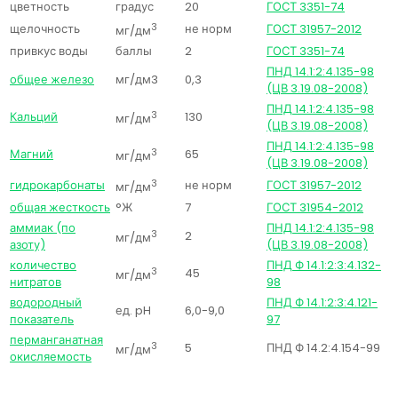
цветность
градус
20
ГОСТ 3351-74
щелочность
3
не норм
ГОСТ 31957-2012
мг/дм
привкус воды
баллы
2
ГОСТ 3351-74
ПНД 14.1:2:4.135-98
общее железо
мг/дм3
0,3
(ЦВ 3.19.08-2008)
ПНД 14.1:2:4.135-98
Кальций
3
130
мг/дм
(ЦВ 3.19.08-2008)
ПНД 14.1:2:4.135-98
Магний
3
65
мг/дм
(ЦВ 3.19.08-2008)
гидрокарбонаты
3
не норм
ГОСТ 31957-2012
мг/дм
общая жесткость
°Ж
7
ГОСТ 31954-2012
аммиак (по
ПНД 14.1:2:4.135-98
3
2
мг/дм
азоту)
(ЦВ 3.19.08-2008)
количество
ПНД Ф 14.1:2:3:4.132-
3
45
мг/дм
нитратов
98
водородный
ПНД Ф 14.1:2:3:4.121-
ед. pH
6,0-9,0
показатель
97
перманганатная
3
5
ПНД Ф 14.2:4.154-99
мг/дм
окисляемость