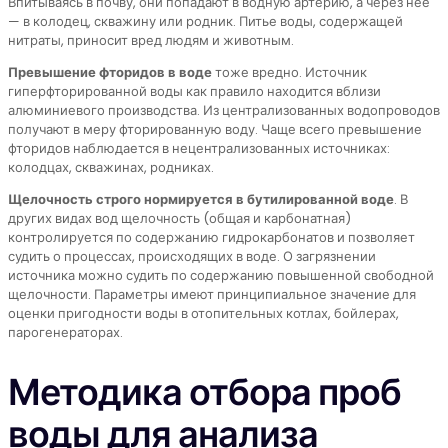
Впитываясь в почву, они попадают в водную артерию, а через нее
— в колодец, скважину или родник. Питье воды, содержащей
нитраты, приносит вред людям и животным.
Превышение фторидов в воде
тоже вредно. Источник
гиперфторированной воды как правило находится вблизи
алюминиевого производства. Из централизованных водопроводов
получают в меру фторированную воду. Чаще всего превышение
фторидов наблюдается в нецентрализованных источниках:
колодцах, скважинах, родниках.
Щелочность строго нормируется в бутилированной воде
. В
других видах вод щелочность (общая и карбонатная)
контролируется по содержанию гидрокарбонатов и позволяет
судить о процессах, происходящих в воде. О загрязнении
источника можно судить по содержанию повышенной свободной
щелочности. Параметры имеют принципиальное значение для
оценки пригодности воды в отопительных котлах, бойлерах,
парогенераторах.
Методика отбора проб
воды для анализа