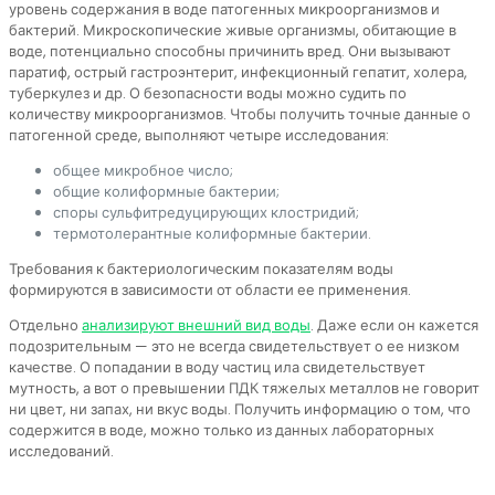
уровень содержания в воде патогенных микроорганизмов и
бактерий. Микроскопические живые организмы, обитающие в
воде, потенциально способны причинить вред. Они вызывают
паратиф, острый гастроэнтерит, инфекционный гепатит, холера,
туберкулез и др. О безопасности воды можно судить по
количеству микроорганизмов. Чтобы получить точные данные о
патогенной среде, выполняют четыре исследования:
общее микробное число;
общие колиформные бактерии;
споры сульфитредуцирующих клостридий;
термотолерантные колиформные бактерии.
Требования к бактериологическим показателям воды
формируются в зависимости от области ее применения.
Отдельно
анализируют внешний вид воды
. Даже если он кажется
подозрительным — это не всегда свидетельствует о ее низком
качестве. О попадании в воду частиц ила свидетельствует
мутность, а вот о превышении ПДК тяжелых металлов не говорит
ни цвет, ни запах, ни вкус воды. Получить информацию о том, что
содержится в воде, можно только из данных лабораторных
исследований.