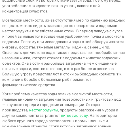
водоносные слои, из которых откачивается вода. Поэтому перед
употреблением жидкости важно узнать, какова в ней
концентрация сульфатов.
В сельской местности, из-за отсутствия мер по удалению вредных
веществ, можно видеть плавающие по поверхности водоемов
нефтепродукты и хозяйственные стоки. В период паводка с лугов
и полей вымывается насыщенная удобрениями почва и сносится в
водоемы. Поэтому при исследовании воды в ней обнаруживаются
нитраты, фосфаты, тяжелые металлы: кадмий, свинец и пр.
Опасность для чистоты воды также представляет необработанная
навозная жижа, которая стекает в водоемы с животноводческих
объектов. Она в сотни раз больше загрязнена, чем очищенные
сточные воды и, соответственно, в сто раз более агрессивна.
Большую угрозу представляют и стоки рыбоводных хозяйств. т.к.
компании в борьбе с болезнями рыб применяют
фармацевтические средства.
Хотя проблема качества воды велика в сельской местности,
главные виновники загрязнения поверхностных и грунтовых вод
— крупные города и городские агломерации. Отходы
производства,
нефтепродукты
, продукты разложения мусора и
другие компоненты загрязняют
питьевую воду
. На территории
любого крупного города расположены промышленные и
коммунальные объекты, стоки которых загрязняют водный