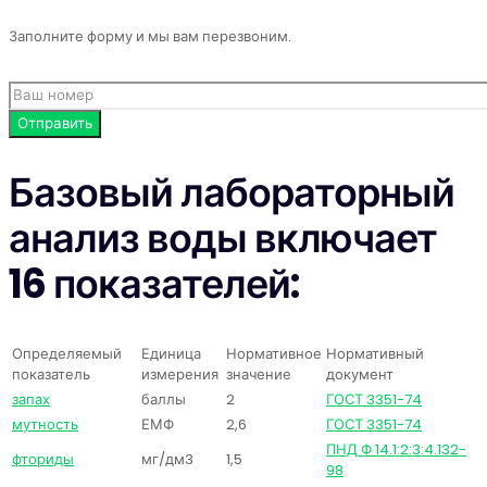
Заполните форму и мы вам перезвоним.
Базовый лабораторный
анализ воды включает
16 показателей:
Определяемый
Единица
Нормативное
Нормативный
показатель
измерения
значение
документ
запах
баллы
2
ГОСТ 3351-74
мутность
ЕМФ
2,6
ГОСТ 3351-74
ПНД Ф 14.1:2:3:4.132-
фториды
мг/дм3
1,5
98