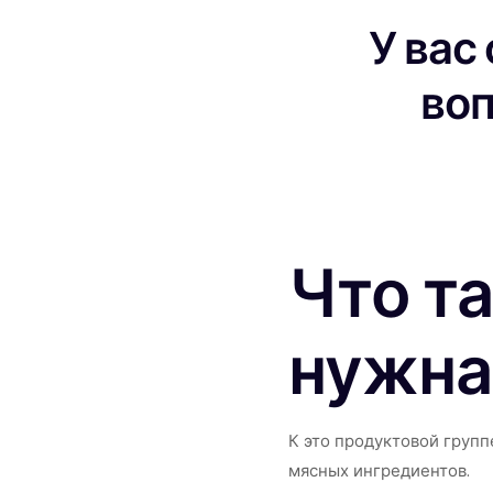
У вас
во
Что т
нужна
К это продуктовой групп
мясных ингредиентов.