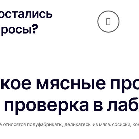
 остались
просы?
акое мясные пр
 проверка в ла
е относятся полуфабрикаты, деликатесы из мяса, сосиски, к