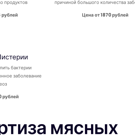
во продуктов
причиной большого количества за
5 рублей
Цена от 1870 рублей
Листерии
лить бактерии
нное заболевание
еоз
0 рублей
ртиза мясных