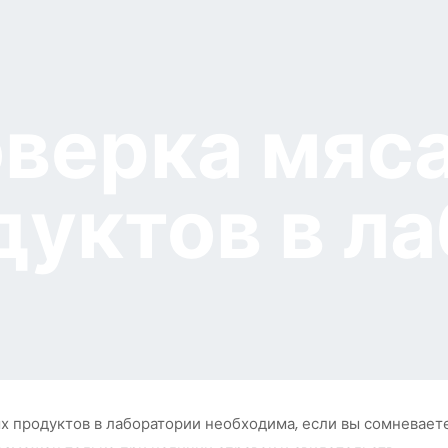
верка мяса
дуктов в л
х продуктов в лаборатории необходима, если вы сомневаетес