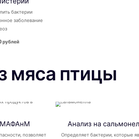
Листерии
лить бактерии
нное заболевание
еоз
0 рублей
з мяса птицы
 КМАФАнМ
Анализ на
сальмоне
пасности, позволяет
Определяет бактерии, которые я