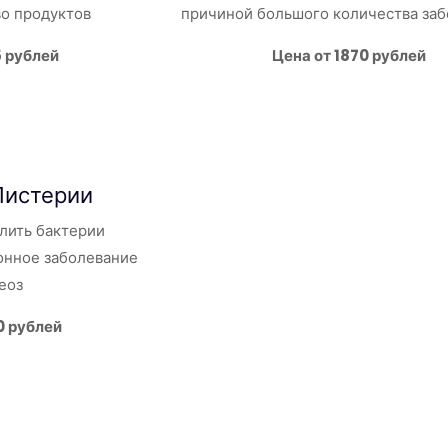
во продуктов
причиной большого количества за
5 рублей
Цена от 1870 рублей
Листерии
лить бактерии
нное заболевание
еоз
0 рублей