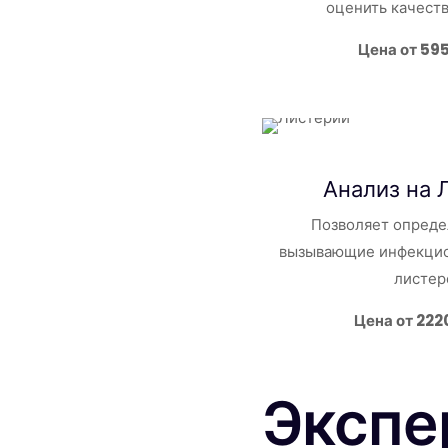
оценить качест
Цена от 59
Анализ на 
Позволяет опреде
вызывающие инфекцио
листер
Цена от 222
Экспе