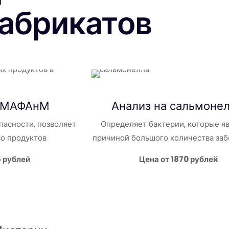
абрикатов
 КМАФАнМ
Анализ на
сальмоне
пасности, позволяет
Определяет бактерии, которые я
во продуктов
причиной большого количества за
5 рублей
Цена от 1870 рублей