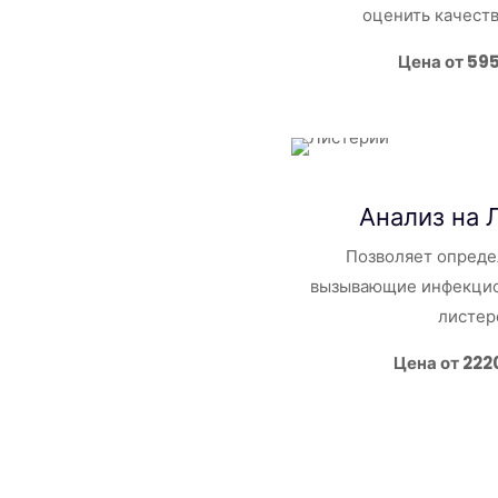
оценить качест
Цена от 59
Анализ на 
Позволяет опреде
вызывающие инфекцио
листер
Цена от 222